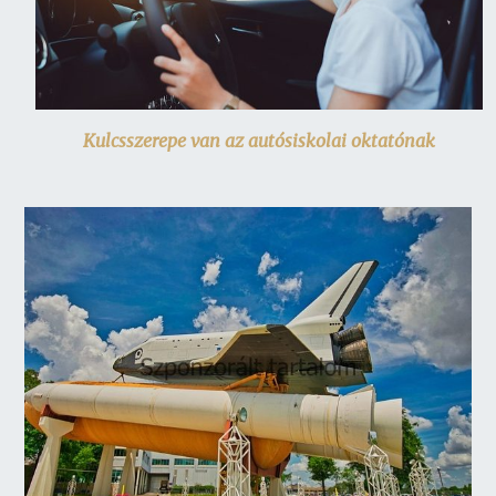
Kulcsszerepe van az autósiskolai oktatónak