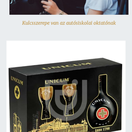
Kulcsszerepe van az autósiskolai oktatónak