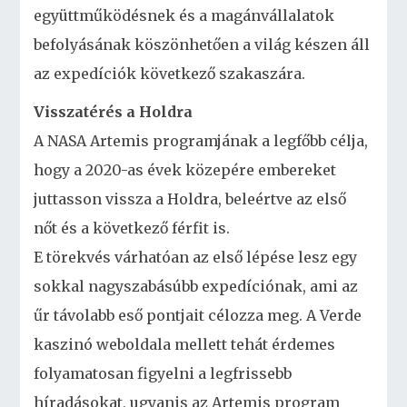
együttműködésnek és a magánvállalatok
befolyásának köszönhetően a világ készen áll
az expedíciók következő szakaszára.
Visszatérés a Holdra
A NASA Artemis programjának a legfőbb célja,
hogy a 2020-as évek közepére embereket
juttasson vissza a Holdra, beleértve az első
nőt és a következő férfit is.
E törekvés várhatóan az első lépése lesz egy
sokkal nagyszabásúbb expedíciónak, ami az
űr távolabb eső pontjait célozza meg. A Verde
kaszinó weboldala mellett tehát érdemes
folyamatosan figyelni a legfrissebb
híradásokat, ugyanis az Artemis program