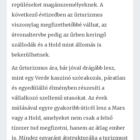
repüléseket magánszemélyeknek. A
következő évtizedben az űrturizmus
viszonylag megfizethetőbbé válhat, az
útvonaltervbe pedig az űrben keringő
szállodák és a Hold mint állomás is
bekerülhetnek.
Az űrturizmus ára, bár jóval drágább lesz,
mint egy Verde kaszinó szórakozás, páratlan
és egyedülálló élményben részesíti a
vállalkozó szellemű utasokat. Az évek
múlásával egyre gyakoribb úticél lesz a Mars
vagy a Hold, amelyeket nem csak a felső
tízezer tud megfizetni, hanem az átlag ember
is. Mindez egyaránt átstrukturálja a turizmust