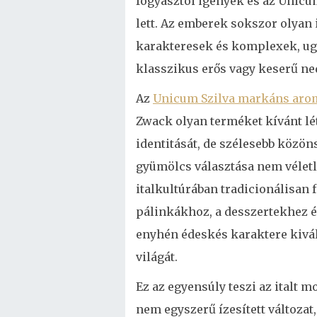
fogyasztói igények és az Unicu
lett. Az emberek sokszor olyan 
karakteresek és komplexek, ug
klasszikus erős vagy keserű ne
Az
Unicum Szilva markáns aro
Zwack olyan terméket kívánt lét
identitását, de szélesebb közö
gyümölcs választása nem vélet
italkultúrában tradicionálisan 
pálinkákhoz, a desszertekhez é
enyhén édeskés karaktere kivá
világát.
Ez az egyensúly teszi az italt
nem egyszerű ízesített változat,