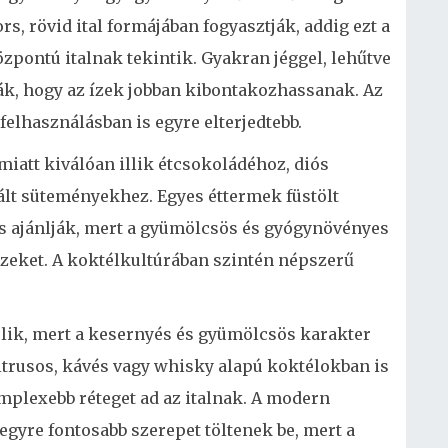
s, rövid ital formájában fogyasztják, addig ezt a
zpontú italnak tekintik. Gyakran jéggel, lehűtve
k, hogy az ízek jobban kibontakozhassanak. Az
elhasználásban is egyre elterjedtebb.
iatt kiválóan illik étcsokoládéhoz, diós
lt süteményekhez. Egyes éttermek füstölt
 is ajánlják, mert a gyümölcsös és gyógynövényes
 ízeket. A koktélkultúrában szintén népszerű
lik, mert a kesernyés és gyümölcsös karakter
itrusos, kávés vagy whisky alapú koktélokban is
mplexebb réteget ad az italnak. A modern
 egyre fontosabb szerepet töltenek be, mert a