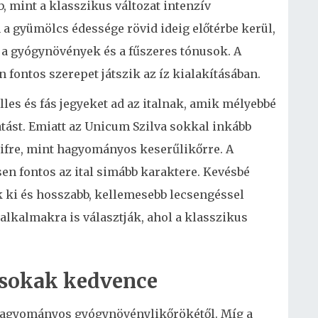
, mint a klasszikus változat intenzív
 a gyümölcs édessége rövid ideig előtérbe kerül,
a gyógynövények és a fűszeres tónusok. A
 fontos szerepet játszik az íz kialakításában.
les és fás jegyeket ad az italnak, amik mélyebbé
tást. Emiatt az Unicum Szilva sokkal inkább
ifre, mint hagyományos keserűlikőrre. A
n fontos az ital simább karaktere. Kevésbé
k ki és hosszabb, kellemesebb lecsengéssel
alkalmakra is választják, ahol a klasszikus
 sokak kedvence
a hagyományos gyógynövénylikőrökétől. Míg a