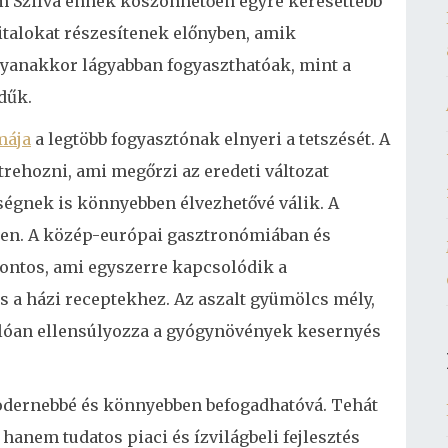
m Szilva ennek köszönhetően egyre keresettebb
italokat részesítenek előnyben, amik
yanakkor lágyabban fogyaszthatóak, mint a
dűk.
mája
a legtöbb fogyasztónak elnyeri a tetszését. A
rehozni, ami megőrzi az eredeti változat
nségnek is könnyebben élvezhetővé válik. A
len. A közép-európai gasztronómiában és
fontos, ami egyszerre kapcsolódik a
s a házi receptekhez. Az aszalt gyümölcs mély,
lóan ellensúlyozza a gyógynövények kesernyés
 modernebbé és könnyebben befogadhatóvá. Tehát
 hanem tudatos piaci és ízvilágbeli fejlesztés