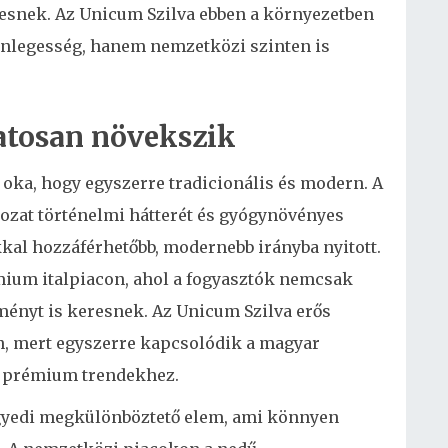
esnek. Az Unicum Szilva ebben a környezetben
nlegesség, hanem nemzetközi szinten is
atosan növekszik
 oka, hogy egyszerre tradicionális és modern. A
tozat történelmi hátterét és gyógynövényes
kal hozzáférhetőbb, modernebb irányba nyitott.
mium italpiacon, ahol a fogyasztók nemcsak
ényt is keresnek. Az Unicum Szilva erős
n, mert egyszerre kapcsolódik a magyar
 prémium trendekhez.
egyedi megkülönböztető elem, ami könnyen