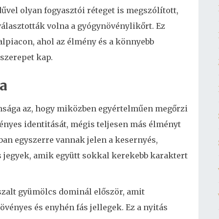
vel olyan fogyasztói réteget is megszólított,
álasztották volna a gyógynövénylikőrt. Ez
lpiacon, ahol az élmény és a könnyebb
szerepet kap.
a
onsága az, hogy miközben egyértelműen megőrzi
nyes identitását, mégis teljesen más élményt
lban egyszerre vannak jelen a kesernyés,
 jegyek, amik együtt sokkal kerekebb karaktert
szalt gyümölcs dominál először, amit
vényes és enyhén fás jellegek. Ez a nyitás