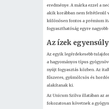
eredménye. A márka ezzel a nedű
akik korábban nem feltétlenül v
különösen fontos a prémium ita
fogyaszthatóság egyre nagyobb 
Az ízek egyensúly
Az egyik legérdekesebb tulajd
a hagyományos típus gyógynövé
nyújt fogyasztás közben. Az ita
fűszeres, gyümölcsös és hordós
alakítanak ki.
Az Unicum Szilva illatában az a
fokozatosan követnek a gyógynö