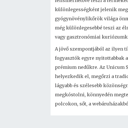
felismerhetővé teszi a terméke
különlegességként jelenik meg.
gyógynövénylikőrök világa önm
még különlegesebbé teszi az é
vagy gasztronómiai kuriózumké
A jövő szempontjából az ilyen 
fogyasztók egyre nyitottabbak 
prémium nedűkre. Az Unicum Sz
helyezkedik el, megőrzi a trad
lágyabb és szélesebb közönségn
megkóstolni, könnyedén megtehet
polcokon, sőt, a webáruházakbó