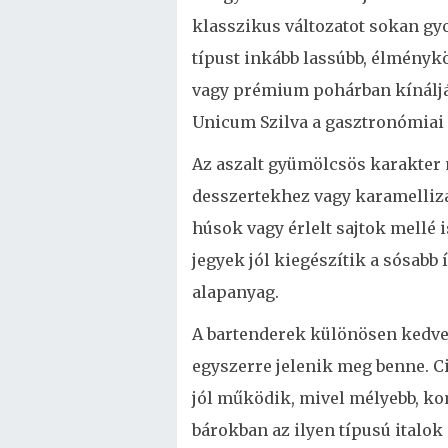
klasszikus változatot sokan gyor
típust inkább lassúbb, élménykö
vagy prémium pohárban kínáljá
Unicum Szilva a gasztronómiai f
Az aszalt gyümölcsös karakter m
desszertekhez vagy karamellizá
húsok vagy érlelt sajtok mellé
jegyek jól kiegészítik a sósabb
alapanyag.
A bartenderek különösen kedve
egyszerre jelenik meg benne. C
jól működik, mivel mélyebb, ko
bárokban az ilyen típusú italok