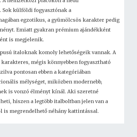
t. A nemzetközi piacokon a nedű
 Sok külföldi fogyasztónak a
agában egzotikus, a gyümölcsös karakter pedig
lményt. Emiatt gyakran prémium ajándékként
nt is megjelenik.
típusú italoknak komoly lehetőségeik vannak. A
a karakteres, mégis könnyebben fogyasztható
ilva pontosan ebben a kategóriában
icionális mélységet, miközben modernebb,
ek is vonzó élményt kínál. Aki szeretné
i, hiszen a legtöbb italboltban jelen van a
l is megrendelhető néhány kattintással.