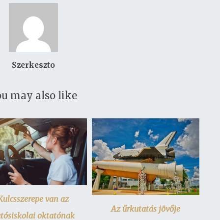
Szerkeszto
u may also like
Kulcsszerepe van az
Az űrkutatás jövője
tósiskolai oktatónak