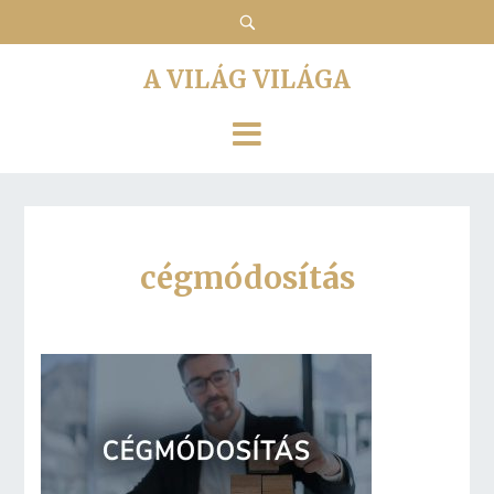
A VILÁG VILÁGA
cégmódosítás