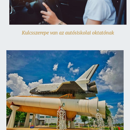
Kulcsszerepe van az autósiskolai oktatónak