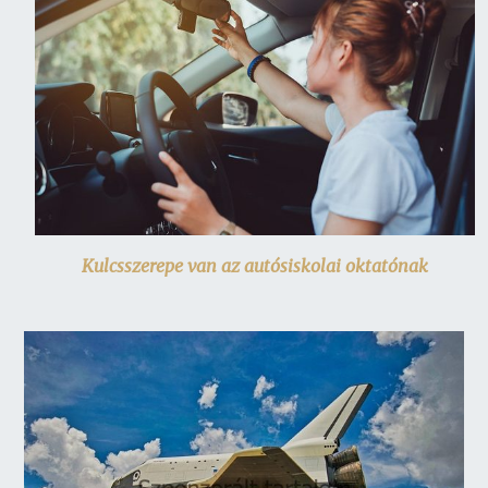
Kulcsszerepe van az autósiskolai oktatónak