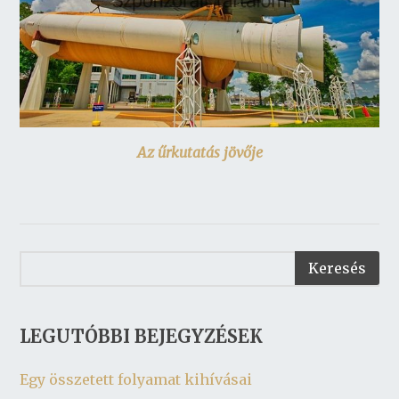
Az űrkutatás jövője
LEGUTÓBBI BEJEGYZÉSEK
Egy összetett folyamat kihívásai