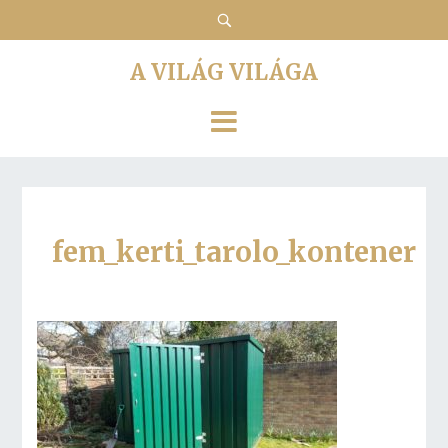
A VILÁG VILÁGA
fem_kerti_tarolo_kontener