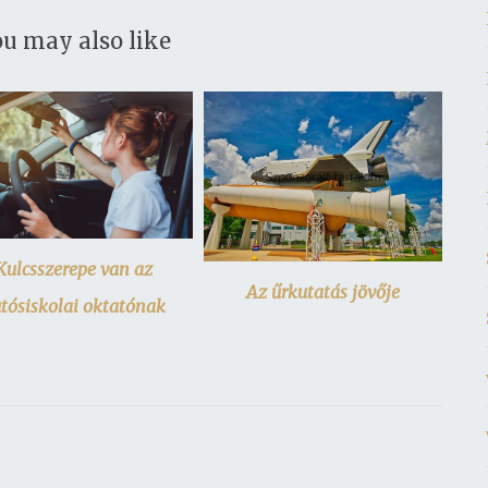
u may also like
Kulcsszerepe van az
Az űrkutatás jövője
tósiskolai oktatónak