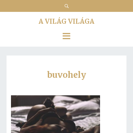
A VILÁG VILÁGA
buvohely