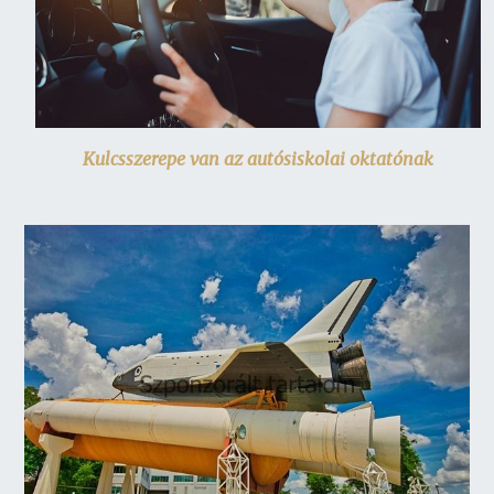
Kulcsszerepe van az autósiskolai oktatónak