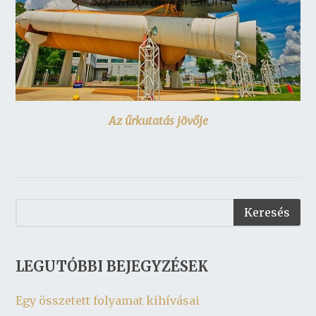
Az űrkutatás jövője
LEGUTÓBBI BEJEGYZÉSEK
Egy összetett folyamat kihívásai