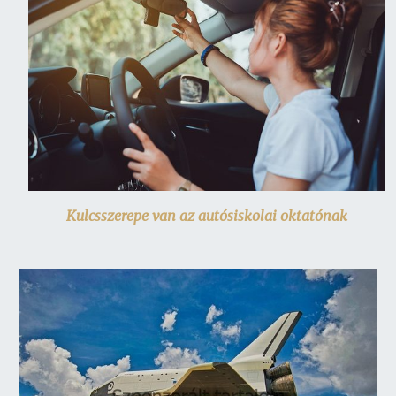
Kulcsszerepe van az autósiskolai oktatónak