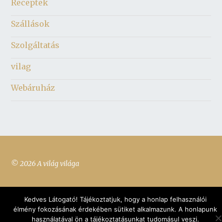
Receptek
Szállások
Szolgáltatás
vilag
Webáruház
© 2026 A világ világa
Kedves Látogató! Tájékoztatjuk, hogy a honlap felhasználói
élmény fokozásának érdekében sütiket alkalmazunk. A honlapunk
használatával ön a tájékoztatásunkat tudomásul veszi.