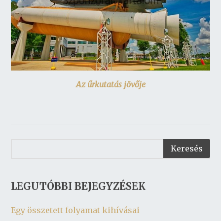
Az űrkutatás jövője
LEGUTÓBBI BEJEGYZÉSEK
Egy összetett folyamat kihívásai