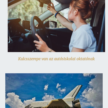
Kulcsszerepe van az autósiskolai oktatónak