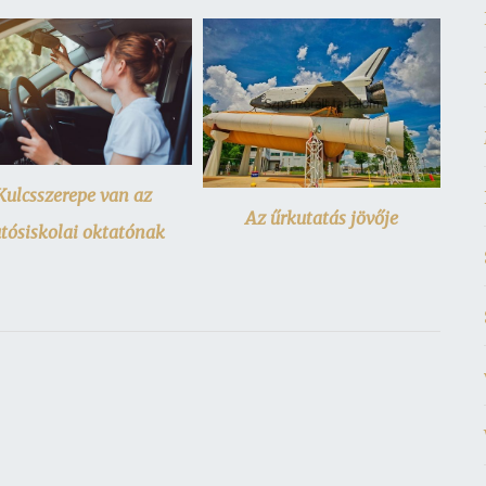
Kulcsszerepe van az
Az űrkutatás jövője
tósiskolai oktatónak