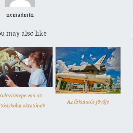
nemadmin
u may also like
Kulcsszerepe van az
Az űrkutatás jövője
tósiskolai oktatónak