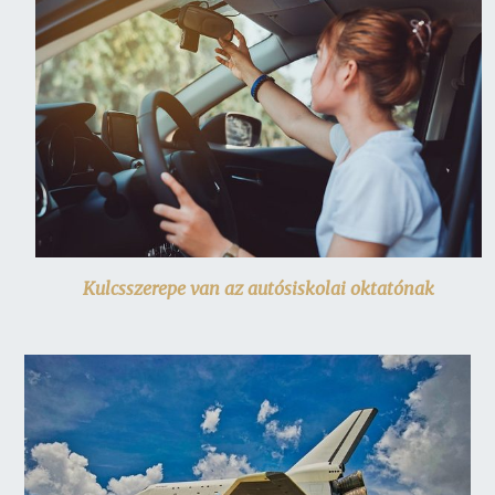
Kulcsszerepe van az autósiskolai oktatónak