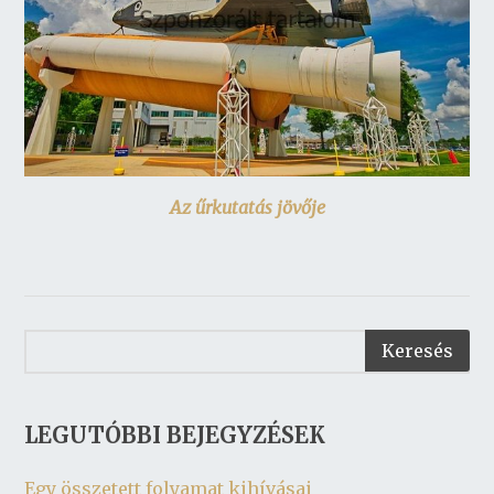
Az űrkutatás jövője
LEGUTÓBBI BEJEGYZÉSEK
Egy összetett folyamat kihívásai