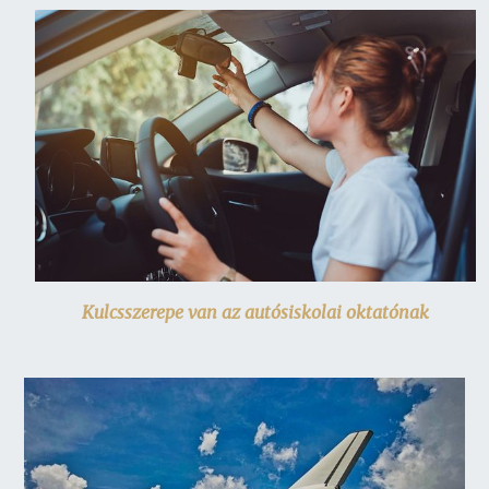
Kulcsszerepe van az autósiskolai oktatónak