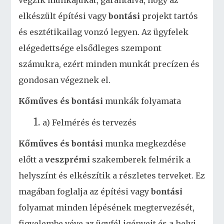
végzik munkájukat, garantálva, hogy az
elkészült építési vagy
bontási
projekt tartós
és esztétikailag vonzó legyen. Az ügyfelek
elégedettsége elsődleges szempont
számukra, ezért minden munkát precízen és
gondosan végeznek el.
Kőműves és bontási
munkák folyamata
a) Felmérés és tervezés
Kőműves és bontási
munka megkezdése
előtt a
veszprémi
szakemberek felmérik a
helyszínt és elkészítik a részletes terveket. Ez
magában foglalja az építési vagy
bontási
folyamat minden lépésének megtervezését,
figyelembe véve az ügyfél igényeit és a helyi