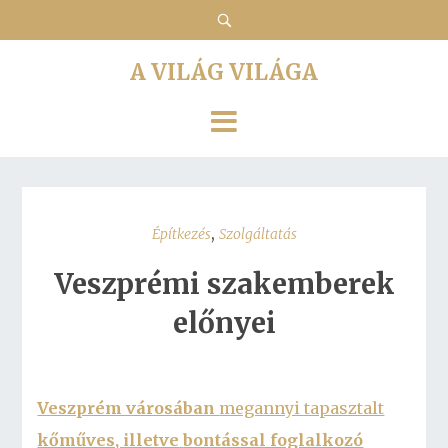
A VILÁG VILÁGA
,
Építkezés
Szolgáltatás
Veszprémi szakemberek
előnyei
Veszprém városában
megannyi tapasztalt
kőműves, illetve
bontással foglalkozó