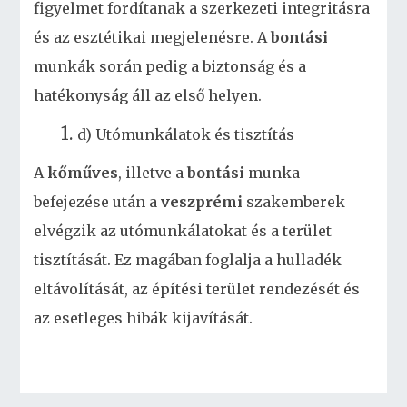
figyelmet fordítanak a szerkezeti integritásra
és az esztétikai megjelenésre. A
bontási
munkák során pedig a biztonság és a
hatékonyság áll az első helyen.
d) Utómunkálatok és tisztítás
A
kőműves
, illetve a
bontási
munka
befejezése után a
veszprémi
szakemberek
elvégzik az utómunkálatokat és a terület
tisztítását. Ez magában foglalja a hulladék
eltávolítását, az építési terület rendezését és
az esetleges hibák kijavítását.