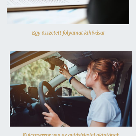
Egy összetett folyamat kihívásai
Kulcsszerepe van az autósiskolai oktatónak