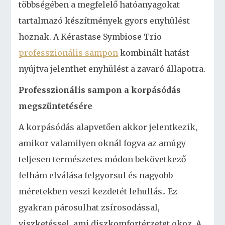
többségében a megfelelő hatóanyagokat
tartalmazó készítmények gyors enyhülést
hoznak. A Kérastase Symbiose Trio
professzionális sampon
kombinált hatást
nyújtva jelenthet enyhülést a zavaró állapotra.
Professzionális sampon a korpásódás
megszüntetésére
A korpásódás alapvetően akkor jelentkezik,
amikor valamilyen oknál fogva az amúgy
teljesen természetes módon bekövetkező
felhám elválása felgyorsul és nagyobb
méretekben veszi kezdetét lehullás.. Ez
gyakran párosulhat zsírosodással,
viszketéssel, ami diszkomfortérzetet okoz. A