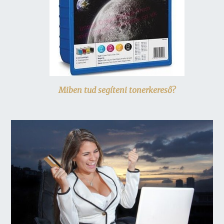
Miben tud segíteni tonerkereső?