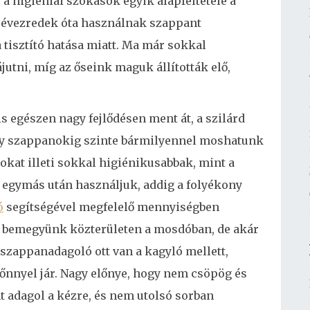
a higiéniai szokások egyik alapfeltétele a
évezredek óta használnak szappant
 tisztító hatása miatt. Ma már sokkal
utni, míg az őseink maguk állították elő,
 egészen nagy fejlődésen ment át, a szilárd
ony szappanokig szinte bármilyennel moshatunk
okat illeti sokkal higiénikusabbak, mint a
it egymás után használjuk, addig a folyékony
ó
segítségével megfelelő mennyiségben
a bemegyünk közterületen a mosdóban, de akár
i szappanadagoló ott van a kagyló mellett,
őnnyel jár. Nagy előnye, hogy nem csöpög és
 adagol a kézre, és nem utolsó sorban