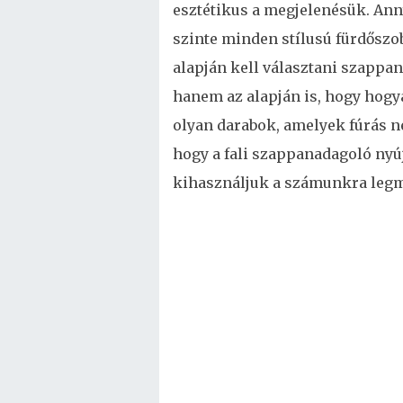
esztétikus a megjelenésük. Anny
szinte minden stílusú fürdőszob
alapján kell választani szappan
hanem az alapján is, hogy hogya
olyan darabok, amelyek fúrás né
hogy a fali szappanadagoló nyú
kihasználjuk a számunkra legm