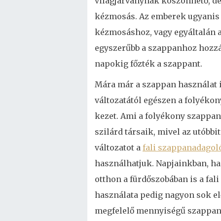
világjárványnak köszönhető, de 
kézmosás. Az emberek ugyanis 
kézmosáshoz, vagy egyáltalán a
egyszerűbb a szappanhoz hozzáj
napokig főzték a szappant.
Mára már a szappan használat is
változatától egészen a folyék
kezet. Ami a folyékony szappan
szilárd társaik, mivel az utóbb
változatot a
fali szappanadagol
használhatjuk. Napjainkban, h
otthon a fürdőszobában is a fal
használata pedig nagyon sok el
megfelelő mennyiségű szappant