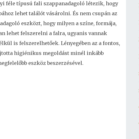
i féle típusú fali szappanadagoló létezik, hogy
ához lehet találót vásárolni. És nem csupán az
adagoló eszközt, hogy milyen a színe, formája,
n lehet felszerelni a falra, ugyanis vannak
lkül is felszerelhetőek. Lényegében az a fontos,
jtotta higiénikus megoldást minél inkább
egfelelőbb eszköz beszerzésével.