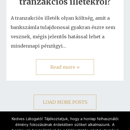
tranzakciós illetékről?
A tranzakciós illeték olyan költség, amit a
bankszámla tulajdonosai gyakran észre sem
vesznek, mégis jelentős hatással lehet a
mindennapi pénzügyi…
Read more »
LOAD MORE POSTS
Kedves Látogató! Tájékoztatjuk, hogy a honlap felhasználói
élmény fokozásának érdekében sütiket alkalmazunk. A