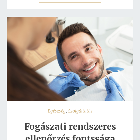
,
Egészség
Szolgáltatás
Fogászati rendszeres
ellenőrzés fontssága