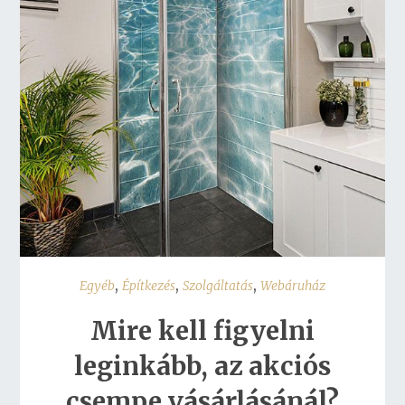
,
,
,
Egyéb
Építkezés
Szolgáltatás
Webáruház
Mire kell figyelni
leginkább, az akciós
csempe vásárlásánál?