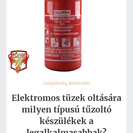
,
Szolgáltatás
Webáruház
Elektromos tüzek oltására
milyen típusú tűzoltó
készülékek a
legalkalmasabbak?