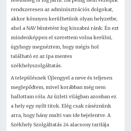
felelősség is fog járni. Ha pedig nem vezetjük
rendszeresen az adminisztrációs dolgokat,
akkor könnyen kerülhetünk olyan helyzetbe,
ahol a NAV büntetést fog kiszabni ránk. Én ezt
mindenképpen el szerettem volna kerülni,
úgyhogy megnéztem, hogy mégis hol
található ez az ipa mentes
székhelyszolgáltatás.
A településnek Újlengyel a neve és teljesen
meglepődtem, mivel korábban még nem
hallottam róla. Az üzleti világban azonban ez
a hely egy nyílt titok. Elég csak ránéznünk
arra, hogy hány multi van ide bejelentve. A
Székhely Szolgáltatás 24 alacsony tarifája