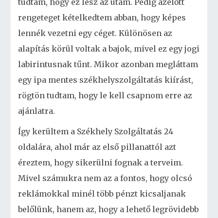
tudtam, hogy ez lesz az utam. Pedig azelőtt
rengeteget kételkedtem abban, hogy képes
lennék vezetni egy céget. Különösen az
alapítás körül voltak a bajok, mivel ez egy jogi
labirintusnak tűnt. Mikor azonban megláttam
egy ipa mentes székhelyszolgáltatás kiírást,
rögtön tudtam, hogy le kell csapnom erre az
ajánlatra.
Így kerültem a Székhely Szolgáltatás 24
oldalára, ahol már az első pillanattól azt
éreztem, hogy sikerülni fognak a terveim.
Mivel számukra nem az a fontos, hogy olcsó
reklámokkal minél több pénzt kicsaljanak
belőlünk, hanem az, hogy a lehető legrövidebb