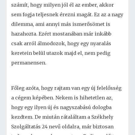
számít, hogy milyen jól él az ember, akkor
sem fogja teljesnek érezni magát. Ez az a nagy
dilemma, ami annyi más ismerősömet is
hazahozta. Ezért mostanában már inkább
csak arról álmodozok, hogy egy nyaralás
keretein belül utazok majd el, nem pedig
permanensen.
Főleg azóta, hogy rajtam van egy új felelősség
a cégem képében. Nekem is hihetetlen az,
hogy egy ilyen új és nagyszabású dologba
kezdtem. De miután rátaláltam a Székhely
Szolgáltatás 24 nevű oldalra, már biztosan