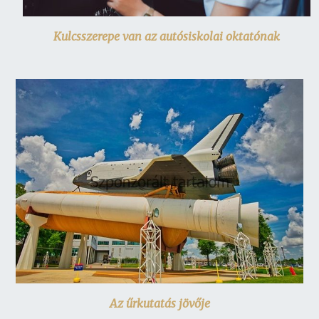
Kulcsszerepe van az autósiskolai oktatónak
Az űrkutatás jövője