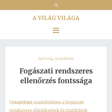
A VILÁG VILÁGA
,
Egészség
Szolgáltatás
Fogászati rendszeres
ellenőrzés fontssága
V
eszprémi
rendelőnkben a fogászati
rendszeres ellenőrzések és tisztítások