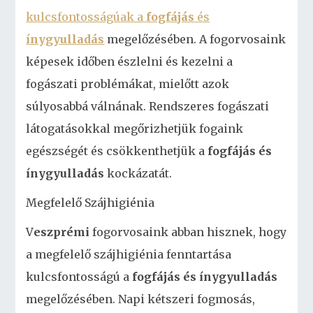
kulcsfontosságúak a
fogfájás
és
ínygyulladás
megelőzésében. A fogorvosaink
képesek időben észlelni és kezelni a
fogászati problémákat, mielőtt azok
súlyosabbá válnának. Rendszeres fogászati
látogatásokkal megőrizhetjük fogaink
egészségét és csökkenthetjük a
fogfájás és
ínygyulladás
kockázatát.
Megfelelő Szájhigiénia
V
eszprémi
fogorvosaink abban hisznek, hogy
a megfelelő szájhigiénia fenntartása
kulcsfontosságú a
fogfájás és ínygyulladás
megelőzésében. Napi kétszeri fogmosás,