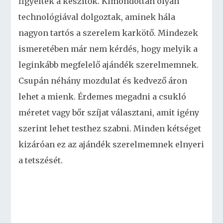
figyeltek a készítők. Kimondottan olyan
technológiával dolgoztak, aminek hála
nagyon tartós a szerelem karkötő. Mindezek
ismeretében már nem kérdés, hogy melyik a
leginkább megfelelő ajándék szerelmemnek.
Csupán néhány mozdulat és kedvező áron
lehet a mienk. Érdemes megadni a csukló
méretet vagy bőr szíjat választani, amit igény
szerint lehet testhez szabni. Minden kétséget
kizáróan ez az ajándék szerelmemnek elnyeri
a tetszését.