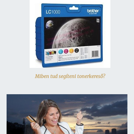
Miben tud segíteni tonerkereső?