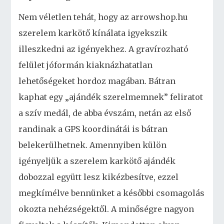
Nem véletlen tehát, hogy az arrowshop.hu
szerelem karkötő kínálata igyekszik
illeszkedni az igényekhez. A gravírozható
felület jóformán kiaknázhatatlan
lehetőségeket hordoz magában. Bátran
kaphat egy „ajándék szerelmemnek” feliratot
a szív medál, de abba évszám, netán az első
randinak a GPS koordinátái is bátran
belekerülhetnek. Amennyiben külön
igényeljük a szerelem karkötő ajándék
dobozzal együtt lesz kikézbesítve, ezzel
megkímélve bennünket a későbbi csomagolás
okozta nehézségektől. A minőségre nagyon