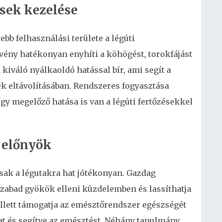
sek kezelése
ebb felhasználási területe a légúti
ény hatékonyan enyhíti a köhögést, torokfájást
a kiváló nyálkaoldó hatással bír, ami segít a
ék eltávolításában. Rendszeres fogyasztása
gy megelőző hatása is van a légúti fertőzésekkel
 előnyök
sak a légutakra hat jótékonyan. Gazdag
szabad gyökök elleni küzdelemben és lassíthatja
llett támogatja az emésztőrendszer egészségét
t és segítve az emésztést. Néhány tanulmány