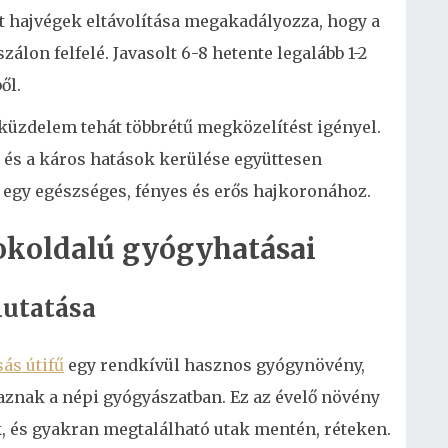
tt hajvégek eltávolítása megakadályozza, hogy a
zálon felfelé. Javasolt 6-8 hetente legalább 1-2
ől.
t küzdelem tehát többrétű megközelítést igényel.
 és a káros hatások kerülése együttesen
 egy egészséges, fényes és erős hajkoronához.
sokoldalú gyógyhatásai
mutatása
ás útifű
egy rendkívül hasznos gyógynövény,
znak a népi gyógyászatban. Ez az évelő növény
ik, és gyakran megtalálható utak mentén, réteken.