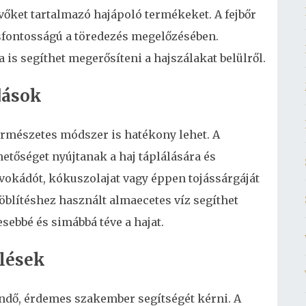
vőket tartalmazó hajápoló termékeket. A fejbőr
csfontosságú a töredezés megelőzésében.
 is segíthet megerősíteni a hajszálakat belülről.
dások
ermészetes módszer is hatékony lehet. A
etőséget nyújtanak a haj táplálására és
vokádót, kókuszolajat vagy éppen tojássárgáját
 öblítéshez használt almaecetes víz segíthet
esebbé és simábbá téve a hajat.
elések
ndő, érdemes szakember segítségét kérni. A