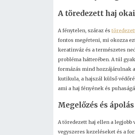
A töredezett haj oka
A fénytelen, száraz és
töredezet
fontos megérteni, mi okozza ezt 
keratinváz és a természetes ne
probléma hátterében. A túl gyak
formázás mind hozzájárulnak a 
kutikula, a hajszál külső védőré
ami a haj fényének és puhaságá
Megelőzés és ápolás
A töredezett haj ellen a legjobb
vegyszeres kezeléseket és a for