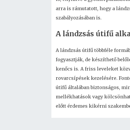
arra is rámutatott, hogy a lánd
szabályozásában is.
A lándzsás útifű al
A lándzsás útifű többféle formá
fogyasztják, de készíthető belő
kenőcs is. A friss leveleket köz
rovarcsípések kezelésére. Font
útifű általában biztonságos, mi
mellékhatások vagy kölcsönhat
előtt érdemes kikérni szakemb