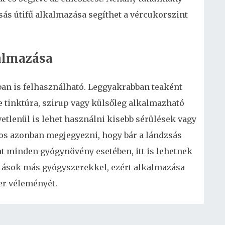
zsás útifű alkalmazása segíthet a vércukorszint
kalmazása
ban is felhasználható. Leggyakrabban teaként
le tinktúra, szirup vagy külsőleg alkalmazható
vetlenül is lehet használni kisebb sérülések vagy
os azonban megjegyezni, hogy bár a lándzsás
nt minden gyógynövény esetében, itt is lehetnek
ások más gyógyszerekkel, ezért alkalmazása
er véleményét.