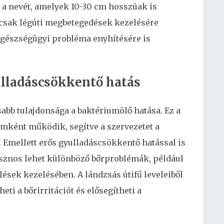
a a nevét, amelyek 10-30 cm hosszúak is
 csak légúti megbetegedések kezelésére
gészségügyi probléma enyhítésére is
lladáscsökkentő hatás
sabb tulajdonsága a baktériumölő hatása. Ez a
mként működik, segítve a szervezetet a
Emellett erős gyulladáscsökkentő hatással is
sznos lehet különböző bőrproblémák, például
ések kezelésében. A lándzsás útifű leveleiből
ti a bőrirritációt és elősegítheti a