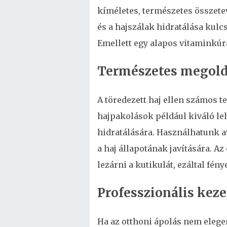
kíméletes, természetes összete
és a hajszálak hidratálása kul
Emellett egy alapos vitaminkúra
Természetes megol
A töredezett haj ellen számos t
hajpakolások például kiváló leh
hidratálására. Használhatunk a
a haj állapotának javítására. Az
lezárni a kutikulát, ezáltal fény
Professzionális kez
Ha az otthoni ápolás nem elege