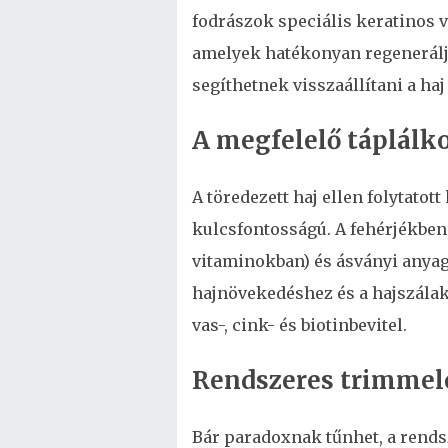
fodrászok speciális keratinos v
amelyek hatékonyan regeneráljá
segíthetnek visszaállítani a ha
A megfelelő táplálk
A töredezett haj ellen folytatot
kulcsfontosságú. A fehérjékben, 
vitaminokban) és ásványi anya
hajnövekedéshez és a hajszálak
vas-, cink- és biotinbevitel.
Rendszeres trimmel
Bár paradoxnak tűnhet, a rends