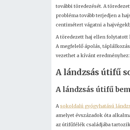
további töredezését. A töredeze
probléma tovább terjedjen a hajs
centimétert vágatni a hajvégekb
A töredezett haj ellen folytatot
A megfelelő ápolás, táplálkozás
vezethet a kívánt eredményhez:
A lándzsás útifű 
A lándzsás útifű be
A
sokoldalú gyógyhatású lándzs
amelyet évszázadok óta alkalma
az útifűfélék családjába tartoz