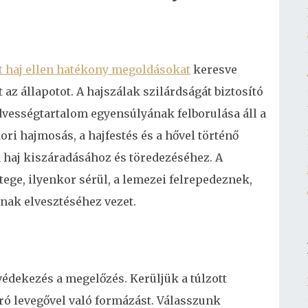
i
t haj ellen hatékony megoldásokat
keresve
az állapotot. A hajszálak szilárdságát biztosító
dvességtartalom egyensúlyának felborulása áll a
ori hajmosás, a hajfestés és a hővel történő
haj kiszáradásához és töredezéséhez. A
tege, ilyenkor sérül, a lemezei felrepedeznek,
nak elvesztéséhez vezet.
 védekezés a megelőzés. Kerüljük a túlzott
ró levegővel való formázást. Válasszunk