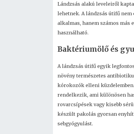
Lándzsás alakú leveleiről kapt
lehetnek. A lándzsás útifű nem
alkalmas, hanem számos más e
használható.
Baktériumölő és gyu
A lándzsás útifű egyik legfonto
növény természetes antibiotiku
kórokozók elleni küzdelemben. 
rendelkezik, ami különösen ha
rovarcsípések vagy kisebb sérül
készült pakolás gyorsan enyhíthe
sebgyógyulást.