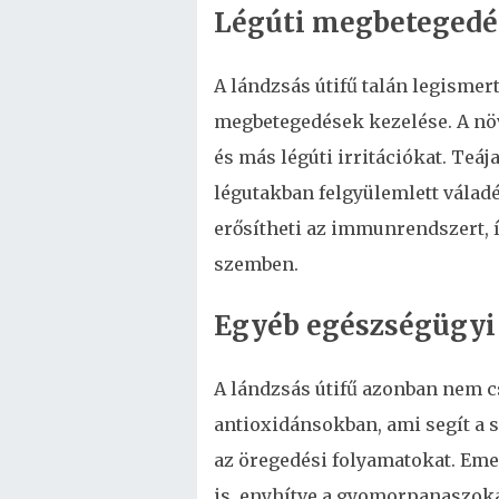
Légúti megbetegedé
A lándzsás útifű talán legismert
megbetegedések kezelése. A növ
és más légúti irritációkat. Teáj
légutakban felgyülemlett válad
erősítheti az immunrendszert, í
szemben.
Egyéb egészségügyi
A lándzsás útifű azonban nem c
antioxidánsokban, ami segít a 
az öregedési folyamatokat. Eme
is, enyhítve a gyomorpanaszoka