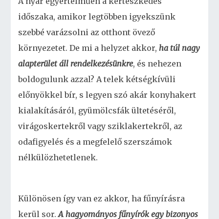
A nyár egyértelműen a kertészkedés
időszaka, amikor legtöbben igyekszünk
szebbé varázsolni az otthont övező
környezetet. De mi a helyzet akkor,
ha túl nagy
alapterület áll rendelkezésünkre
, és nehezen
boldogulunk azzal? A telek kétségkívüli
előnyökkel bír, s legyen szó akár konyhakert
kialakításáról, gyümölcsfák ültetéséről,
virágoskertekről vagy sziklakertekről, az
odafigyelés és a megfelelő szerszámok
nélkülözhetetlenek.
Különösen így van ez akkor, ha fűnyírásra
kerül sor.
A hagyományos fűnyírók egy bizonyos