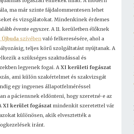
 fájdalmas fogászati emlékek miatt. A modern
la, ma már szinte fájdalommentesen lehet
éseket és vizsgálatokat. Mindenkinek érdemes
alább évente egyszer. A 11. kerületben élőknek
t Újbuda
szívében
való felkeresésére, ahol a
lyozásig, teljes körű szolgáltatást nyújtanak.
A
lkezik a szükséges szaktudással és
zekben legyenek fogai. A
XI kerületi fogászat
ozás, ami külön szakértelmet és szakvizsgát
indig egy ingyenes állapotfelméréssel
an a páciensnek eldönteni, hogy szeretné-e az
 A
XI kerület fogászat
mindenkit szeretettel vár
azokat különösen, akik elvesztették a
ogkezelések iránt.