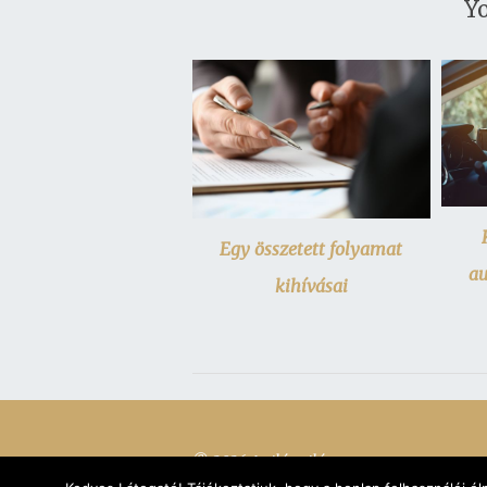
Yo
Egy összetett folyamat
au
kihívásai
© 2026 A világ világa