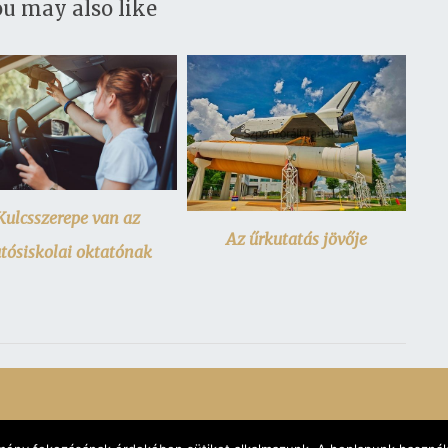
u may also like
Kulcsszerepe van az
Az űrkutatás jövője
tósiskolai oktatónak