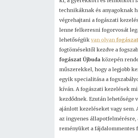
ki, a gyerekkori és felnőttkori
technikáknak és anyagoknak há
végrehajtani a fogászati kezel
lenne felkeresni fogorvosát leg
lehetőségük
van olyan
fogásza
fogtömésektől kezdve a fogszabá
fogászat Újbuda
közepén rende
műszerekkel, hogy a legjobb ke
egyik specialitása a fogszabály
kíván. A fogászati kezelések m
kezdődnek. Ezután lehetősége v
ajánlott kezeléseket vagy sem.
az ingyenes állapotfelmérésre, 
reményüket a fájdalommentes f