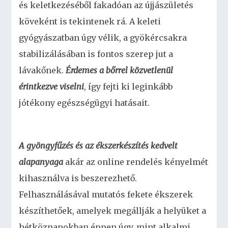
és keletkezéséből fakadóan az újjászületés
köveként is tekintenek rá. A keleti
gyógyászatban úgy vélik, a gyökércsakra
stabilizálásában is fontos szerep jut a
lávakőnek.
Érdemes a bőrrel közvetlenül
érintkezve viselni
, így fejti ki leginkább
jótékony egészségügyi hatásait.
A gyöngyfűzés és az ékszerkészítés kedvelt
alapanyaga
akár az online rendelés kényelmét
kihasználva is beszerezhető.
Felhasználásával mutatós fekete ékszerek
készíthetőek, amelyek megállják a helyüket a
hétköznapokban éppen úgy, mint alkalmi