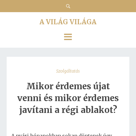
A VILÁG VILÁGA
Szolgáltatás
Mikor érdemes újat
venni és mikor érdemes
javítani a régi ablakot?
A nyári hónapokban sokan döntenek úgy,