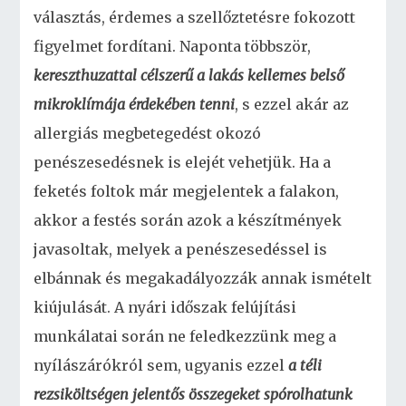
választás, érdemes a szellőztetésre fokozott
figyelmet fordítani. Naponta többször,
kereszthuzattal célszerű a lakás kellemes belső
mikroklímája érdekében tenni
, s ezzel akár az
allergiás megbetegedést okozó
penészesedésnek is elejét vehetjük. Ha a
feketés foltok már megjelentek a falakon,
akkor a festés során azok a készítmények
javasoltak, melyek a penészesedéssel is
elbánnak és megakadályozzák annak ismételt
kiújulását. A nyári időszak felújítási
munkálatai során ne feledkezzünk meg a
nyílászárókról sem, ugyanis ezzel
a téli
rezsiköltségen jelentős összegeket spórolhatunk