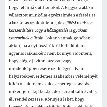
hogy felújítják otthonukat. A leggyakrabban
választott munkálat egyértelműen a festés és
a burkolás szokott lenni, de
a fűtési rendszer
korszerűsítése vagy a hőszigetelés is gyakran
szerepelnek a listán
. Sokan vannak gondban
akkor, ha a nyílászárókról kell dönteni,
ugyanis laikusként nem könnyű eldönteni,
hogy elég-e javítani azokat, vagy
mindenképpen csere szükséges. Ilyen
helyzetekben érdemes szakember véleményét
kikérni, aki nem csak az esetleges javítás
mikéntjéről tájékoztat, de csere alkalmával is
áll rendelkezésre. Könnyen lehet, hogy
hosszú távon jobban kijöhetünk az ablakok