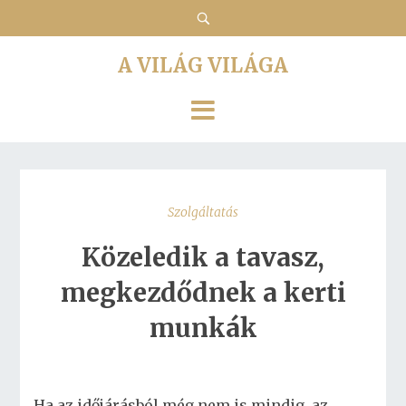
A VILÁG VILÁGA
Szolgáltatás
Közeledik a tavasz,
megkezdődnek a kerti
munkák
Ha az időjárásból még nem is mindig, az