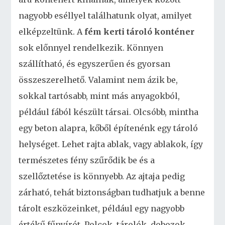
nagyobb eséllyel találhatunk olyat, amilyet
elképzeltünk.
A
fém kerti tároló konténer
sok előnnyel rendelkezik. Könnyen
szállítható, és egyszerűen és gyorsan
összeszerelhető. Valamint nem ázik be,
sokkal tartósabb, mint más anyagokból,
például fából készült társai. Olcsóbb, mintha
egy beton alapra, kőből építenénk egy tároló
helységet. Lehet rajta ablak, vagy ablakok, így
természetes fény szűrődik be és a
szellőztetése is könnyebb. Az ajtaja pedig
zárható, tehát biztonságban tudhatjuk a benne
tárolt eszközeinket, például egy nagyobb
értékű fűnyírót. Polcok, tárolók, dobozok