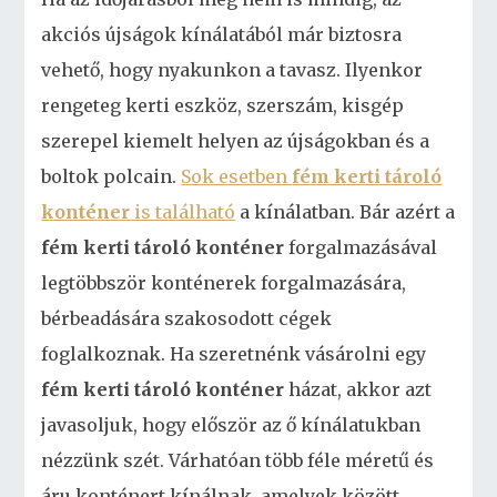
akciós újságok kínálatából már biztosra
vehető, hogy nyakunkon a tavasz. Ilyenkor
rengeteg kerti eszköz, szerszám, kisgép
szerepel kiemelt helyen az újságokban és a
boltok polcain.
Sok esetben
fém kerti tároló
konténer
is található
a kínálatban. Bár azért a
fém kerti tároló konténer
forgalmazásával
legtöbbször konténerek forgalmazására,
bérbeadására szakosodott cégek
foglalkoznak. Ha szeretnénk vásárolni egy
fém kerti tároló konténer
házat, akkor azt
javasoljuk, hogy először az ő kínálatukban
nézzünk szét. Várhatóan több féle méretű és
áru konténert kínálnak, amelyek között