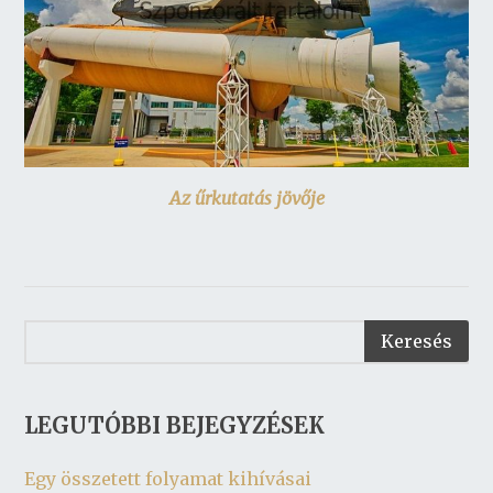
Az űrkutatás jövője
LEGUTÓBBI BEJEGYZÉSEK
Egy összetett folyamat kihívásai