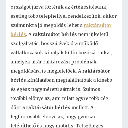
országot járva történik az értékesítésünk,
esetleg több telephellyel rendelkezünk, akkor
számunkra jó megoldás lehet a
raktársátor
bérlés
. A
raktársátor bérlés
nem újkeletű
szolgáltatás, hosszú évek óta működő
vállalkozások kínálják különböző sátraikat,
amelyek akár raktározási problémák
megoldására is megfelelőek.
A
raktársátor
bérlés
kínálatában megtalálhatóak a kisebb
és egész nagyméretű sátrak is. Számos
további előnye az, ami miatt egyre több cég
dönt a
raktársátor bérlés
mellett. A
legfontosabb előnye az, hogy gyorsan
felépíthető és hogy mobilis. Tetszőleges