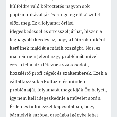
külföldre való költöztetés nagyon sok
papírmunkával jár és rengeteg előkészület
előzi meg. Ez a folyamat óriási
idegeskedéssel és stresszel járhat, hiszen a
legnagyobb kérdés az, hogy a bútorok miként
kerülnek majd át a másik országba. Nos, ez
ma már nem jelent nagy problémát, mivel
erre a feladatra léteznek szakosodott,
hozzáértő profi cégek és szakemberek. Ezek a
vállalkozások a költöztetés minden
problémáját, folyamatát megoldják Ön helyett,
így nem kell idegeskednie a művelet során.
Érdemes tudni ezzel kapcsolatban, hogy
bármelyik európai országba igénybe lehet