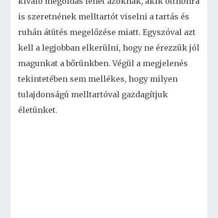
kiváló megoldás lehet azoknak, akik otthonra
is szeretnének melltartót viselni a tartás és
ruhán átütés megelőzése miatt. Egyszóval azt
kell a legjobban elkerülni, hogy ne érezzük jól
magunkat a bőrünkben. Végül a megjelenés
tekintetében sem mellékes, hogy milyen
tulajdonságú melltartóval gazdagítjuk
életünket.