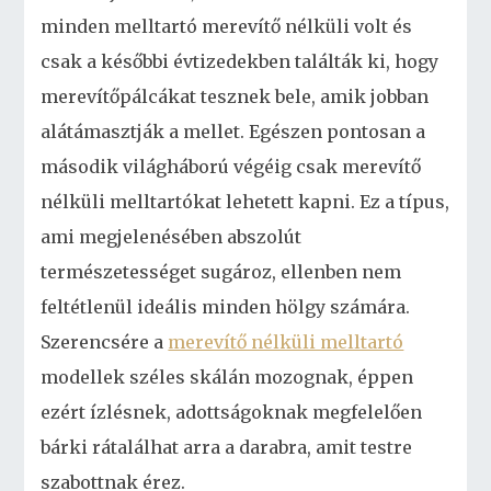
minden melltartó merevítő nélküli volt és
csak a későbbi évtizedekben találták ki, hogy
merevítőpálcákat tesznek bele, amik jobban
alátámasztják a mellet. Egészen pontosan a
második világháború végéig csak merevítő
nélküli melltartókat lehetett kapni. Ez a típus,
ami megjelenésében abszolút
természetességet sugároz, ellenben nem
feltétlenül ideális minden hölgy számára.
Szerencsére a
merevítő nélküli melltartó
modellek széles skálán mozognak, éppen
ezért ízlésnek, adottságoknak megfelelően
bárki rátalálhat arra a darabra, amit testre
szabottnak érez.