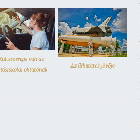
Kulcsszerepe van az
Az űrkutatás jövője
tósiskolai oktatónak