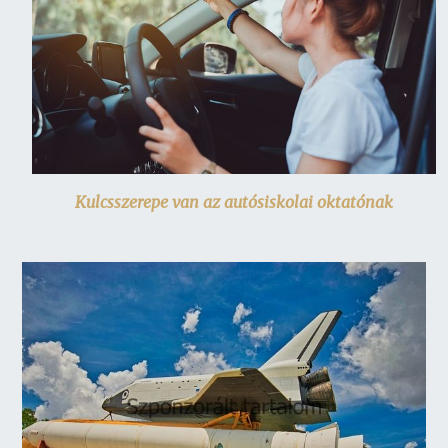
Kulcsszerepe van az autósiskolai oktatónak