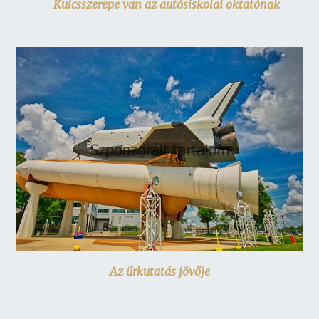
Kulcsszerepe van az autósiskolai oktatónak
Az űrkutatás jövője