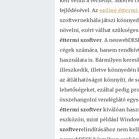
kell venni a versenyt. Sikeres c
fejlődésével. Az
online éttermi
szoftvernekhála játszi könnyeds
növelni, ezért válhat szükség
éttermi szoftver
. A neuwebDESK
cégek számára, hanem rendkívü
használata is. Bármilyen kere
illeszkedik, illetve könnyedén
az átláthatóságot könnyíti, de s
lehetőségeket, ezáltal pedig pro
összehangolni vendéglátó egys
éttermi szoftver
kiválóan hasz
eszközön, mint például Window
szoftver
elindításához nem kell