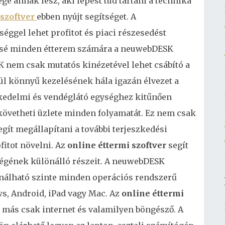
ége annak lesz, aki lépést tud tartani a technika
 szoftver
ebben nyújt segítséget. A
éggel lehet profitot és piaci részesedést
essé minden étterem számára a neuwebDESK
 nem csak mutatós kinézetével lehet csábító a
l könnyű kezelésének hála igazán élvezet a
skedelmi és vendéglátó egységhez kitűnően
 követheti üzlete minden folyamatát. Ez nem csak
egít megállapítani a további terjeszkedési
fitot növelni.
Az
online éttermi szoftver
segít
égének különálló részeit. A neuwebDESK
nálható szinte minden operációs rendszerű
s, Android, iPad vagy Mac. Az
online éttermi
 más csak internet és valamilyen böngésző. A