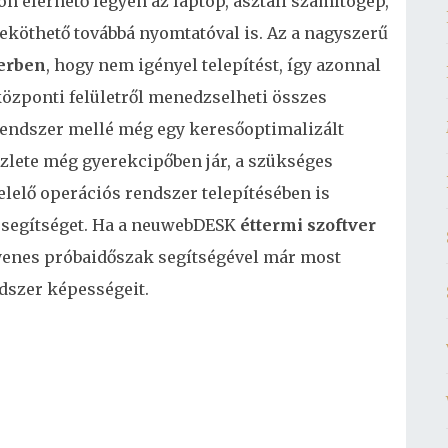
elérhető legyen az laptop, asztali számítógép,
köthető továbbá nyomtatóval is. Az a nagyszerű
verben
, hogy nem igényel telepítést, így azonnal
központi felületről menedzselheti összes
 rendszer mellé még egy keresőoptimalizált
zlete még gyerekcipőben jár, a szükséges
lelő operációs rendszer telepítésében is
 segítséget. Ha a neuwebDESK
éttermi szoftver
ngyenes próbaidőszak segítségével már most
dszer képességeit.