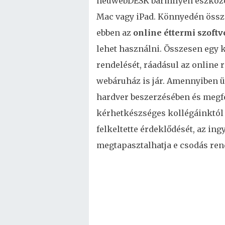
neuwebDESK bármilyen eszközön 
Mac vagy iPad. Könnyedén össze
ebben az
online éttermi szoft
lehet használni. Összesen egy 
rendelését, ráadásul az online
webáruház is jár. Amennyiben ü
hardver beszerzésében és megfe
kérhetkészséges kollégáinktól
felkeltette érdeklődését, az i
megtapasztalhatja e csodás ren