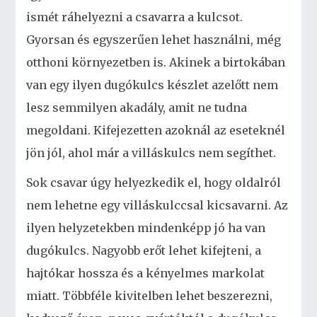
ismét ráhelyezni a csavarra a kulcsot.
Gyorsan és egyszerűen lehet használni, még
otthoni környezetben is. Akinek a birtokában
van egy ilyen dugókulcs készlet azelőtt nem
lesz semmilyen akadály, amit ne tudna
megoldani. Kifejezetten azoknál az eseteknél
jön jól, ahol már a villáskulcs nem segíthet.
Sok csavar úgy helyezkedik el, hogy oldalról
nem lehetne egy villáskulccsal kicsavarni. Az
ilyen helyzetekben mindenképp jó ha van
dugókulcs. Nagyobb erőt lehet kifejteni, a
hajtókar hossza és a kényelmes markolat
miatt. Többféle kivitelben lehet beszerezni,