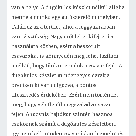
van a helye. A dugókulcs készlet nélkül aligha
menne a munka egy autószerelő műhelyben.
Talán ez az a terület, ahol a leggyakrabban
van rá szükség. Nagy erőt lehet kifejteni a
használata közben, ezért a beszorult
csavarokat is könnyedén meg lehet lazítani
anélkül, hogy tönkretennénk a csavar fejét. A
dugókulcs készlet mindenegyes darabja
precízen ki van dolgozva, a pontos
illeszkedés érdekében. Ezért nem történhet
meg, hogy véletlenül megszalad a csavar
fején. A racsnis hajtókar szintén hasznos
eszköznek számít a dugókulcs készletben.
Így nem kell minden csavaráskor leemelni és