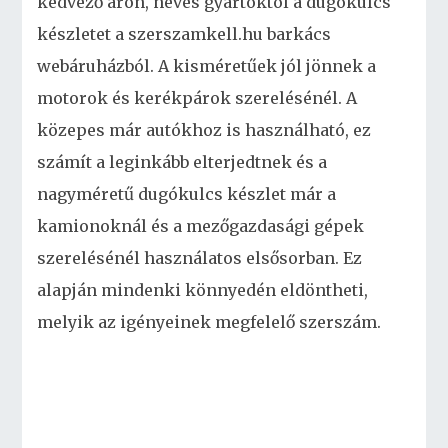
kedvező áron, neves gyártóktól a dugókulcs
készletet a szerszamkell.hu barkács
webáruházból. A kisméretűek jól jönnek a
motorok és kerékpárok szerelésénél. A
közepes már autókhoz is használható, ez
számít a leginkább elterjedtnek és a
nagyméretű dugókulcs készlet már a
kamionoknál és a mezőgazdasági gépek
szerelésénél használatos elsősorban. Ez
alapján mindenki könnyedén eldöntheti,
melyik az igényeinek megfelelő szerszám.