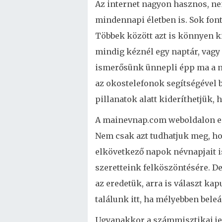
Az internet nagyon hasznos, n
mindennapi életben is. Sok fon
Többek között azt is könnyen k
mindig kéznél egy naptár, vag
ismerősünk ünnepli épp ma a né
az okostelefonok segítségével 
pillanatok alatt kideríthetjük, 
A mainevnap.com weboldalon enn
Nem csak azt tudhatjuk meg, h
elkövetkező napok névnapjait i
szeretteink felköszöntésére. De
az eredetük, arra is választ k
találunk itt, ha mélyebben bel
Ugyanakkor a számmisztikai jel