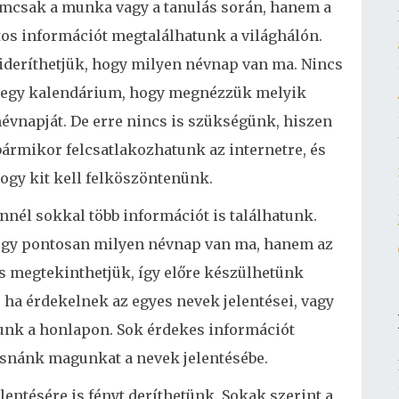
emcsak a munka vagy a tanulás során, hanem a
tos információt megtalálhatunk a világhálón.
ideríthetjük, hogy milyen névnap van ma. Nincs
y egy kalendárium, hogy megnézzük melyik
vnapját. De erre nincs is szükségünk, hiszen
bármikor felcsatlakozhatunk az internetre, és
hogy kit kell felköszöntenünk.
él sokkal több információt is találhatunk.
ogy pontosan milyen névnap van ma, hanem az
s megtekinthetjük, így előre készülhetünk
 ha érdekelnek az egyes nevek jelentései, vagy
apunk a honlapon. Sok érdekes információt
eásnánk magunkat a nevek jelentésébe.
entésére is fényt deríthetünk. Sokak szerint a