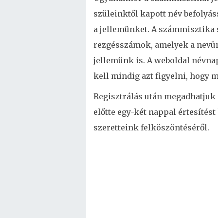
szüleinktől kapott név befolyá
a jellemünket. A számmisztika 
rezgésszámok, amelyek a nevün
jellemünk is. A weboldal névnap
kell mindig azt figyelni, hogy 
Regisztrálás után megadhatjuk
előtte egy-két nappal értesíté
szeretteink felköszöntéséről.