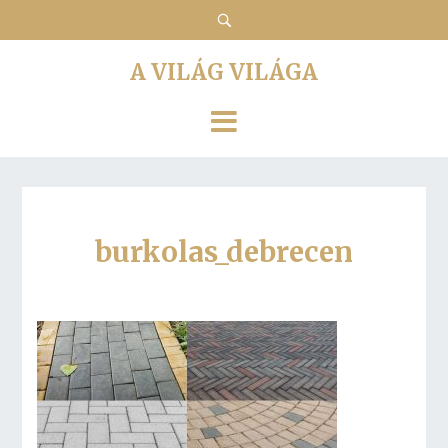
A VILÁG VILÁGA
burkolas_debrecen