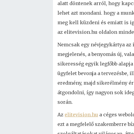
alatt döntenek arról, hogy kap
lehet azt mondani. hogy a munk
meg kell küzdeni és emiatt is i
az elitevision.hu oldalon min
Nemcsak egy névjegykártya az i
megjelenés, a benyomás új, vala
sikeresség egyik legfőbb alapja 
ügyfelet bevonja a tervezésbe, i
eredmény, majd sikerélmény érh
átgondolni, így nagyon sok ide
során.
Az
elitevision.hu
a céges webol
ezt a megfelelő szakemberre bí
szolgáltatásokat világosan, átt