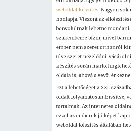
elindíthatja. Egy jól működő c
weboldal készítés
. Nagyon sok 
honlapja. Viszont az elkészítés
bonyolultnak lehetne mondani.
szakemberre bízni, mivel bármil
ember nem szeret otthonról kim
ülve szeret nézelődni, vásárol
készítés során marketinglehetős
oldala is, ahová a vevői érkezne
Ezt a lehetőséget a XXI. század
oldalt folyamatosan frissítse, v
tartalmak. Az internetes oldal
ezzel az emberek jó képet kapn
weboldal készítés általában het