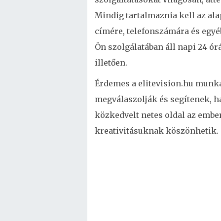
Mindig tartalmaznia kell az ala
címére, telefonszámára és egyéb
Ön szolgálatában áll napi 24 ór
illetően.
Érdemes a elitevision.hu munka
megválaszolják és segítenek, 
közkedvelt netes oldal az emb
kreativitásuknak köszönhetik.