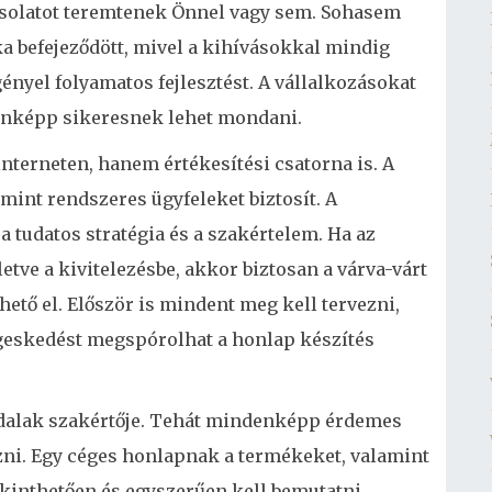
csolatot teremtenek Önnel vagy sem. Sohasem
a befejeződött, mivel a kihívásokkal mindig
gényel folyamatos fejlesztést. A vállalkozásokat
denképp sikeresnek lehet mondani.
nterneten, hanem értékesítési csatorna is. A
mint rendszeres ügyfeleket biztosít. A
a tudatos stratégia és a szakértelem. Ha az
lletve a kivitelezésbe, akkor biztosan a várva-várt
ető el. Először is mindent meg kell tervezni,
geskedést megspórolhat a honlap készítés
dalak szakértője. Tehát mindenképp érdemes
zni. Egy céges honlapnak a termékeket, valamint
ekinthetően és egyszerűen kell bemutatni.