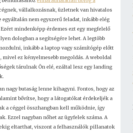
ég beindításához
elmaradhatatlan dolog a
cégnek, vállalkozásnak, üzletnek van hivatalos
e egyáltalán nem egyszerű feladat, inkább elég
 Ezért mindenképp érdemes ezt egy megfelelő
yen dologban a segítségére lehet. A legtöbb
ozdulni, inkább a laptop vagy számítógép előtt
ni, mivel ez kényelmesebb megoldás. A weboldal
égek tárulnak Ön elé, ezáltal lesz egy landing
k.
ban nagy butaság lenne kihagyni. Fontos, hogy az
alamint bővítse, hogy a látogatókat érdekeljék a
nak a céggel összhangban kell működnie, így
ak. Ezzel nagyban nőhet az ügyfelek száma. A
ekig eltarthat, viszont a felhasználók pillanatok