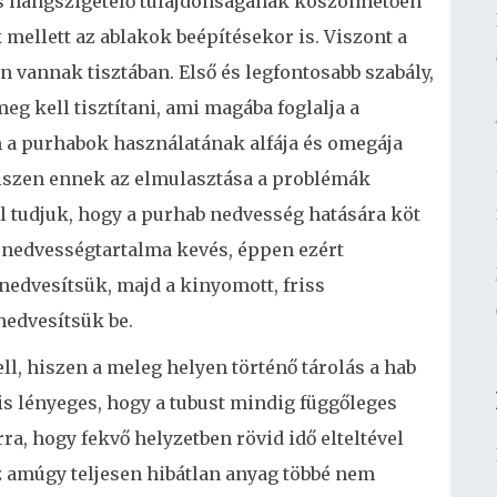
és hangszigetelő tulajdonságának köszönhetően
 mellett az ablakok beépítésekor is. Viszont a
 vannak tisztában. Első és legfontosabb szabály,
meg kell tisztítani, ami magába foglalja a
Ám a purhabok használatának alfája és omegája
hiszen ennek az elmulasztása a problémák
l tudjuk, hogy a purhab nedvesség hatására köt
 nedvességtartalma kevés, éppen ezért
őnedvesítsük, majd a kinyomott, friss
nedvesítsük be.
ll, hiszen a meleg helyen történő tárolás a hab
is lényeges, hogy a tubust mindig függőleges
rra, hogy fekvő helyzetben rövid idő elteltével
z amúgy teljesen hibátlan anyag többé nem