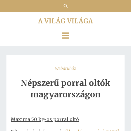
A VILÁG VILÁGA
Webáruház
Népszerű porral oltók
magyarországon
Maxima 50 kg-os porral oltó