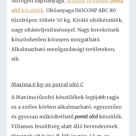
Nitrogén hajtóanyagú,
állandó nyomású
porral
oltó
készülék
. Oltóanyaga ISOCONP ABC 80
tűzoltópor, töltete 50 kg. Kiváló oltókészülék,
nagy oltásteljesítménnyel. Nagy kerekeinek
köszönhetően könnyen mozgatható.
Alkalmazható mezőgazdasági területeken,
stb.
Maxima 6 kg-os porral oltó C
A Maxima tűzoltó készülékek legújabb tagja
ez a széles körben alkalmazható, egyszerűen
és gyorsan működtethető
porral oltó
készülék.
Villamos feszültség alatt álló berendezések