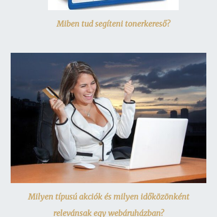
Miben tud segíteni tonerkereső?
Milyen típusú akciók és milyen időközönként
relevánsak egy webáruházban?