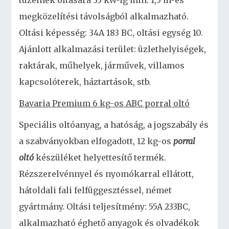
tüzeinek oltására 35 kW-ig min. 1,5 m-es
megközelítési távolságból alkalmazható.
Oltási képesség: 34A 183 BC, oltási egység 10.
Ajánlott alkalmazási terület: üzlethelyiségek,
raktárak, műhelyek, járművek, villamos
kapcsolóterek, háztartások, stb.
Bavaria Premium 6 kg-os ABC porral oltó
Speciális oltóanyag, a hatóság, a jogszabály és
a szabványokban elfogadott, 12 kg-os
porral
oltó
készüléket helyettesítő termék.
Rézszerelvénnyel és nyomókarral ellátott,
hátoldali fali felfüggesztéssel, német
gyártmány. Oltási teljesítmény: 55A 233BC,
alkalmazható éghető anyagok és olvadékok